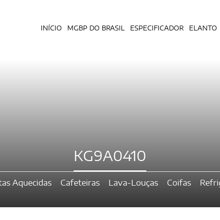
INÍCIO
MGBP DO BRASIL
ESPECIFICADOR
ELANTO
KG9A0410
tas Aquecidas
Cafeteiras
Lava-Louças
Coifas
Refr