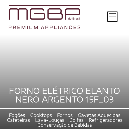
FORNO ELÉTRICO ELANTO
NERO ARGENTO 15F_03
Fogões
Cooktops
Fornos
Gavetas Aquecidas
Cafeteiras
Lava-Louças
Coifas
Refrigeradores
Conservação de Bebidas