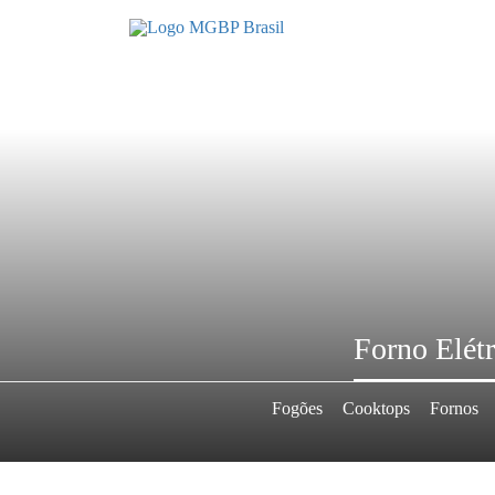
Forno Elétr
Fogões
Cooktops
Fornos