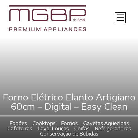
Forno Elétrico Elanto Artigiano
60cm – Digital – Easy Clean
Fogões
Cooktops
Fornos
Gavetas Aquecidas
Cafeteiras
Lava-Louças
Coifas
Refrigeradores
Conservação de Bebidas