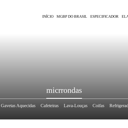
INÍCIO
MGBP DO BRASIL
ESPECIFICADOR
EL
micrrondas
Gavetas Aquecidas
Cafeteiras
Lava-Louças
Coifas
Refrigera