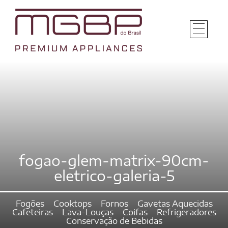
fogao-glem-matrix-90cm-
eletrico-galeria-5
Fogões
Cooktops
Fornos
Gavetas Aquecidas
Cafeteiras
Lava-Louças
Coifas
Refrigeradores
Conservação de Bebidas