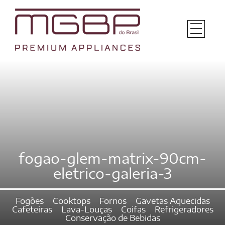
fogao-glem-matrix-90cm-
eletrico-galeria-3
Fogões
Cooktops
Fornos
Gavetas Aquecidas
Cafeteiras
Lava-Louças
Coifas
Refrigeradores
Conservação de Bebidas