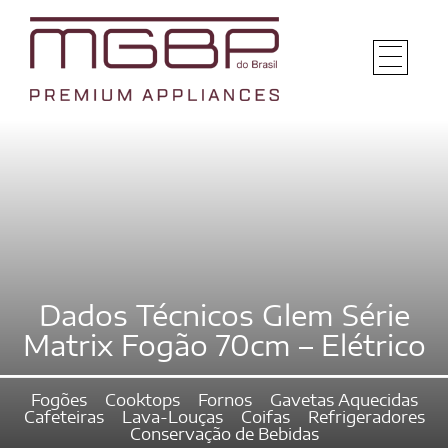
Dados Técnicos Glem Série
Matrix Fogão 70cm – Elétrico
Fogões
Cooktops
Fornos
Gavetas Aquecidas
Cafeteiras
Lava-Louças
Coifas
Refrigeradores
Conservação de Bebidas