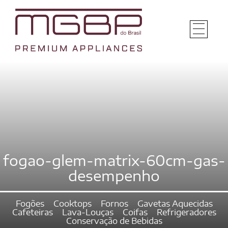
fogao-glem-matrix-60cm-gas-
desempenho
Fogões
Cooktops
Fornos
Gavetas Aquecidas
Cafeteiras
Lava-Louças
Coifas
Refrigeradores
Conservação de Bebidas