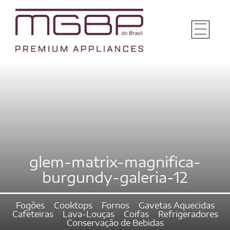
glem-matrix-magnifica-
burgundy-galeria-12
Fogões
Cooktops
Fornos
Gavetas Aquecidas
Cafeteiras
Lava-Louças
Coifas
Refrigeradores
Conservação de Bebidas