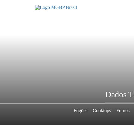
Dados T
Fogões
Cooktops
Fornos