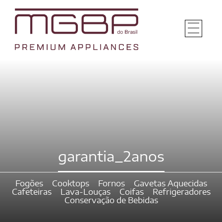
garantia_2anos
Fogões
Cooktops
Fornos
Gavetas Aquecidas
Cafeteiras
Lava-Louças
Coifas
Refrigeradores
Conservação de Bebidas