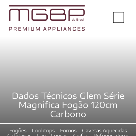
Dados Técnicos Glem Série
Magnifica Fogão 120cm
Carbono
Fogões
Cooktops
Fornos
Gavetas Aquecidas
Cafeteiras
Lava-Louças
Coifas
Refrigeradores