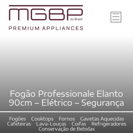
Fogão Professionale Elanto
90cm – Elétrico – Segurança
Fogões
Cooktops
Fornos
Gavetas Aquecidas
Cafeteiras
Lava-Louças
Coifas
Refrigeradores
Conservação de Bebidas