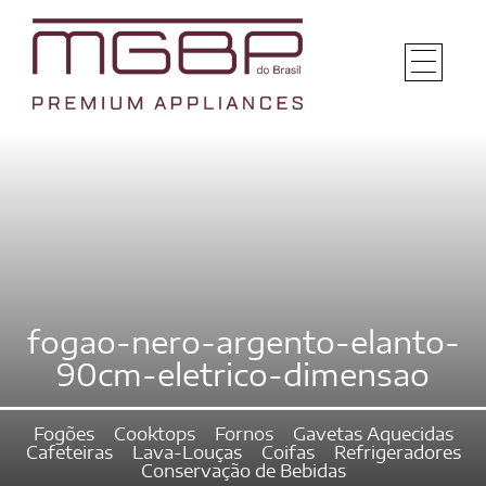
fogao-nero-argento-elanto-
90cm-eletrico-dimensao
Fogões
Cooktops
Fornos
Gavetas Aquecidas
Cafeteiras
Lava-Louças
Coifas
Refrigeradores
Conservação de Bebidas