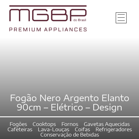
Fogão Nero Argento Elanto
90cm – Elétrico – Design
Fogões
Cooktops
Fornos
Gavetas Aquecidas
Cafeteiras
Lava-Louças
Coifas
Refrigeradores
Conservação de Bebidas