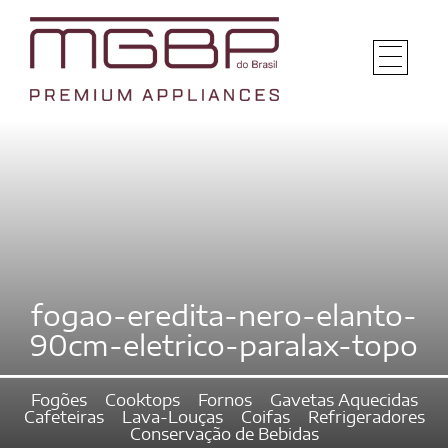
fogao-eredita-nero-elanto-
90cm-eletrico-paralax-topo
Fogões
Cooktops
Fornos
Gavetas Aquecidas
Cafeteiras
Lava-Louças
Coifas
Refrigeradores
Conservação de Bebidas