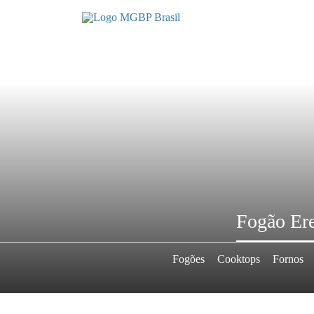
Fogão Ere
Fogões
Cooktops
Fornos