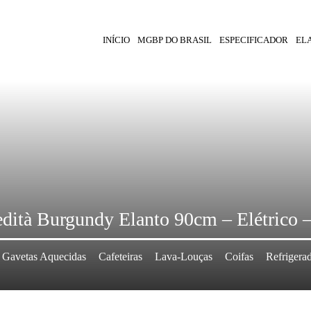
INÍCIO
MGBP DO BRASIL
ESPECIFICADOR
EL
dità Burgundy Elanto 90cm – Elétrico –
Gavetas Aquecidas
Cafeteiras
Lava-Louças
Coifas
Refrigera