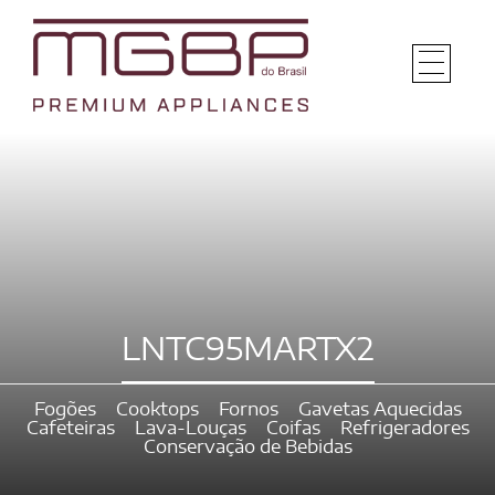
LNTC95MARTX2
Fogões
Cooktops
Fornos
Gavetas Aquecidas
Cafeteiras
Lava-Louças
Coifas
Refrigeradores
Conservação de Bebidas