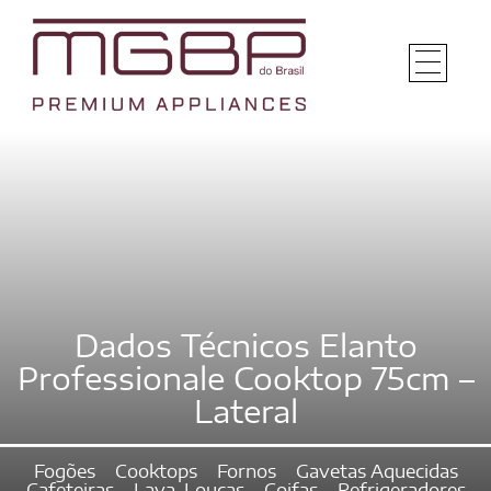
Dados Técnicos Elanto
Professionale Cooktop 75cm –
Lateral
Fogões
Cooktops
Fornos
Gavetas Aquecidas
Cafeteiras
Lava-Louças
Coifas
Refrigeradores