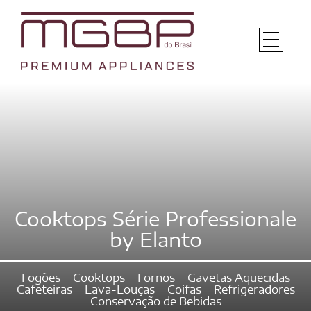
Cooktops Série Professionale
by Elanto
Fogões
Cooktops
Fornos
Gavetas Aquecidas
Cafeteiras
Lava-Louças
Coifas
Refrigeradores
Conservação de Bebidas