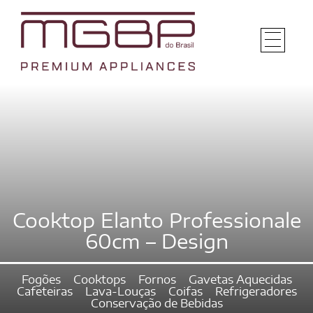
Cooktop Elanto Professionale
60cm – Design
Fogões
Cooktops
Fornos
Gavetas Aquecidas
Cafeteiras
Lava-Louças
Coifas
Refrigeradores
Conservação de Bebidas