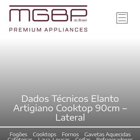
Dados Técnicos Elanto
Artigiano Cooktop 90cm –
Lateral
Fogões
Cooktops
Fornos
Gavetas Aquecidas
Cafeteiras
Lava-Louças
Coifas
Refrigeradores