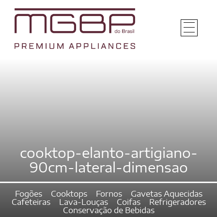
cooktop-elanto-artigiano-
90cm-lateral-dimensao
Fogões
Cooktops
Fornos
Gavetas Aquecidas
Cafeteiras
Lava-Louças
Coifas
Refrigeradores
Conservação de Bebidas