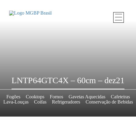
LNTP64GTC4X – 60cm – dez21
Fogões
Cooktops
Fornos
Gavetas Aquecidas
Cafeteiras
Lava-Louças
Coifas
Refrigeradores
Conservação de Bebidas