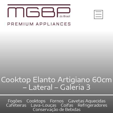
Cooktop Elanto Artigiano 60cm
– Lateral – Galeria 3
Fogões
Cooktops
Fornos
Gavetas Aquecidas
Cafeteiras
Lava-Louças
Coifas
Refrigeradores
Conservação de Bebidas