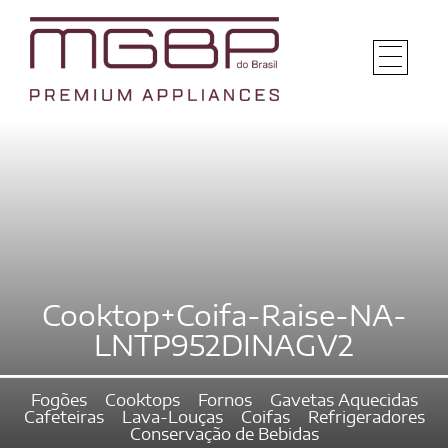
Cooktop+Coifa-Raise-NA-
LNTP952DINAGV2
Fogões
Cooktops
Fornos
Gavetas Aquecidas
Cafeteiras
Lava-Louças
Coifas
Refrigeradores
Conservação de Bebidas