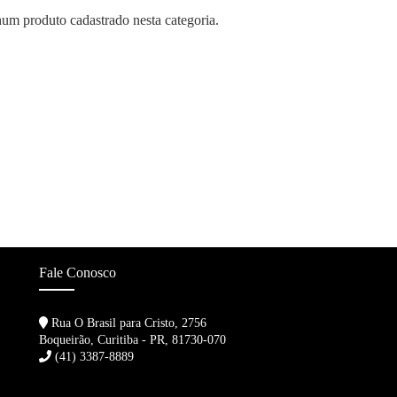
m produto cadastrado nesta categoria.
Fale Conosco
Rua O Brasil para Cristo, 2756
Boqueirão, Curitiba - PR, 81730-070
(41) 3387-8889