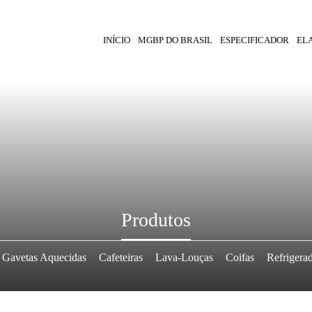
INÍCIO
MGBP DO BRASIL
ESPECIFICADOR
EL
Produtos
Gavetas Aquecidas
Cafeteiras
Lava-Louças
Coifas
Refrigera