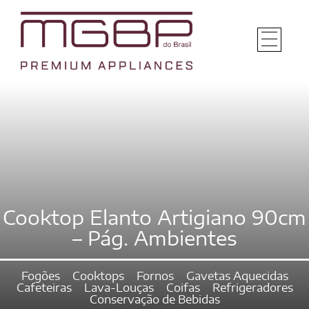
Cooktop Elanto Artigiano 90cm
– Pág. Ambientes
Fogões
Cooktops
Fornos
Gavetas Aquecidas
Cafeteiras
Lava-Louças
Coifas
Refrigeradores
Conservação de Bebidas